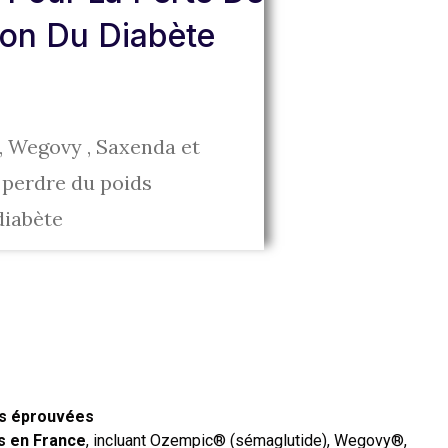
ion Du Diabète
 Wegovy , Saxenda et
 perdre du poids
diabète
es éprouvées
s en France
, incluant Ozempic® (sémaglutide), Wegovy®,