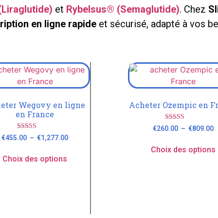
Liraglutide)
et
Rybelsus® (Semaglutide)
. Chez
S
ription en ligne rapide
et sécurisé, adapté à vos be
eter Wegovy en ligne
Acheter Ozempic en F
en France
Note
€
260.00
–
€
809.00
4.89
Note
€
455.00
–
€
1,277.00
sur 5
4.73
sur 5
Choix des options
Choix des options