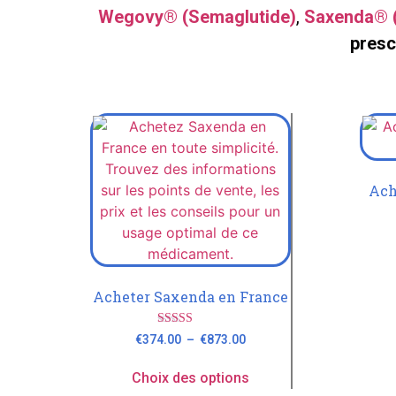
Wegovy® (Semaglutide)
,
Saxenda® (
presc
Ach
Acheter Saxenda en France
Note
€
374.00
–
€
873.00
4.79
sur 5
Choix des options