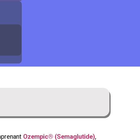
omprenant
Ozempic® (Semaglutide)
,