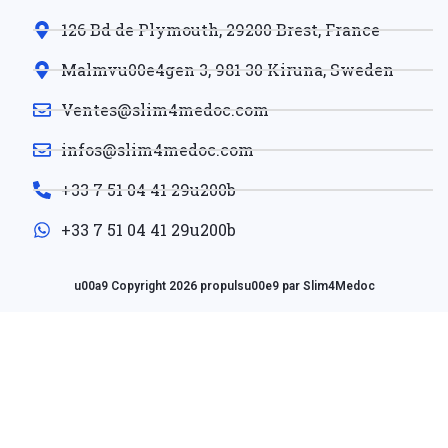
126 Bd de Plymouth, 29200 Brest, France
Malmvu00e4gen 3, 981 30 Kiruna, Sweden
Ventes@slim4medoc.com
infos@slim4medoc.com
+33 7 51 04 41 29u200b
+33 7 51 04 41 29u200b
u00a9 Copyright 2026 propulsu00e9 par Slim4Medoc