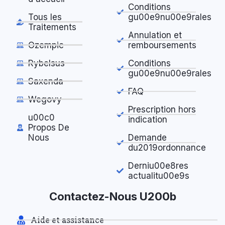
Conditions
Tous les
gu00e9nu00e9rales
Traitements
Annulation et
Ozempic
remboursements
Rybelsus
Conditions
gu00e9nu00e9rales
Saxenda
FAQ
Wegovy
Prescription hors
u00c0
indication
Propos De
Nous
Demande
du2019ordonnance
Derniu00e8res
actualitu00e9s
Contactez-Nous U200b
Aide et assistance